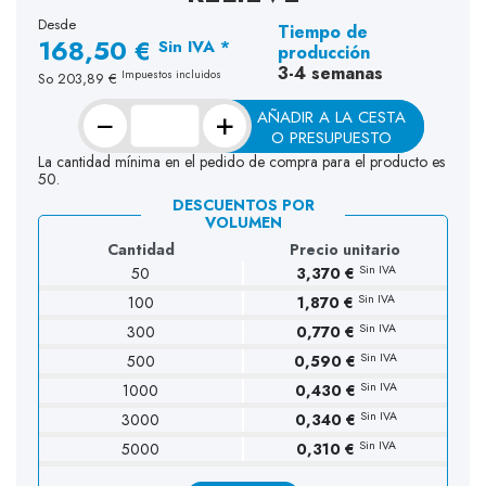
Desde
Tiempo de
168,50 €
Sin IVA *
producción
3-4 semanas
Impuestos incluidos
So
203,89 €
−
+
AÑADIR A LA CESTA
O PRESUPUESTO
La cantidad mínima en el pedido de compra para el producto es
50.
DESCUENTOS POR
VOLUMEN
Cantidad
Precio unitario
Sin IVA
50
3,370 €
Sin IVA
100
1,870 €
Sin IVA
300
0,770 €
Sin IVA
500
0,590 €
Sin IVA
1000
0,430 €
Sin IVA
3000
0,340 €
Sin IVA
5000
0,310 €