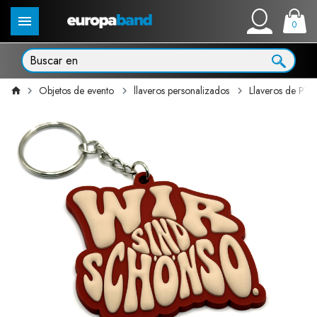
0
Objetos de evento
llaveros personalizados
Llaveros de PVC