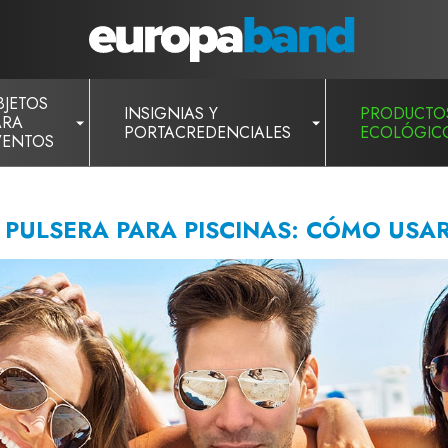
BJETOS
INSIGNIAS Y
PRODUCTO
ARA
PORTACREDENCIALES
ECOLÓGIC
VENTOS
 PULSERA PARA PISCINAS: CÓMO USA