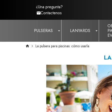
¿Una pregunta?
Contactenos
O
PULSERAS
LANYARDS
P
E
La pulsera para piscinas: cómo usarla
LA