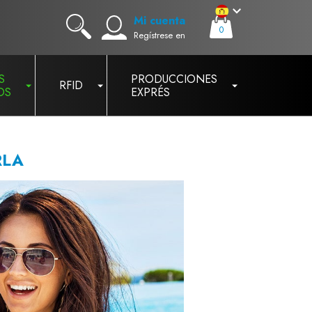
Mi cuenta
0
Regístrese en
S
PRODUCCIONES
RFID
OS
EXPRÉS
RLA