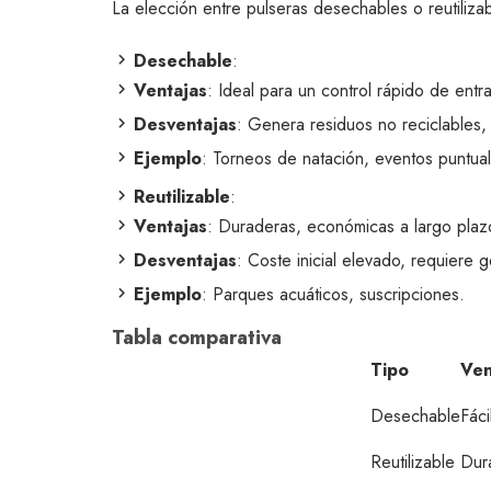
La elección entre pulseras desechables o reutiliz
Desechable
:
Ventajas
: Ideal para un control rápido de ent
Desventajas
: Genera residuos no reciclables, 
Ejemplo
: Torneos de natación, eventos puntua
Reutilizable
:
Ventajas
: Duraderas, económicas a largo plazo
Desventajas
: Coste inicial elevado, requiere 
Ejemplo
: Parques acuáticos, suscripciones.
Tabla comparativa
Tipo
Ven
Desechable
Fáci
Reutilizable
Dur