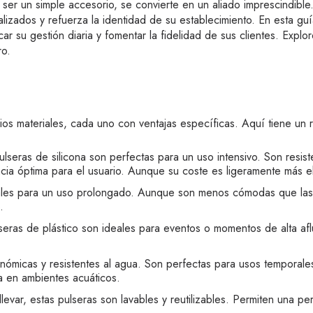
 ser un simple accesorio, se convierte en un aliado imprescindibl
alizados y refuerza la identidad de su establecimiento. En esta g
icar su gestión diaria y fomentar la fidelidad de sus clientes. Explo
ro.
rios materiales, cada uno con ventajas específicas. Aquí tiene un
ulseras de silicona son perfectas para un uso intensivo. Son resist
cia óptima para el usuario. Aunque su coste es ligeramente más el
eales para un uso prolongado. Aunque son menos cómodas que las d
.
lseras de plástico son ideales para eventos o momentos de alta a
onómicas y resistentes al agua. Son perfectas para usos temporal
da en ambientes acuáticos.
levar, estas pulseras son lavables y reutilizables. Permiten una pe