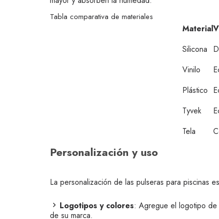
mayor y absorben la humedad.
Tabla comparativa de materiales
Material
V
Silicona
D
Vinilo
E
Plástico
E
Tyvek
E
Tela
C
Personalización y uso
La personalización de las pulseras para piscinas e
Logotipos y colores
: Agregue el logotipo de 
de su marca.